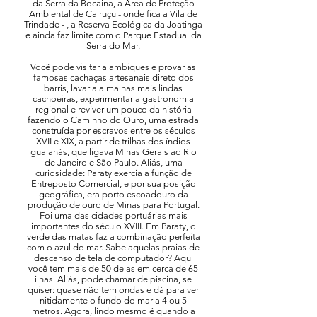
da Serra da Bocaina, a Área de Proteção
Ambiental de Cairuçu - onde fica a Vila de
Trindade - , a Reserva Ecológica da Joatinga
e ainda faz limite com o Parque Estadual da
Serra do Mar.
Você pode visitar alambiques e provar as
famosas cachaças artesanais direto dos
barris, lavar a alma nas mais lindas
cachoeiras, experimentar a gastronomia
regional e reviver um pouco da história
fazendo o Caminho do Ouro, uma estrada
construída por escravos entre os séculos
XVII e XIX, a partir de trilhas dos índios
guaianás, que ligava Minas Gerais ao Rio
de Janeiro e São Paulo. Aliás, uma
curiosidade: Paraty exercia a função de
Entreposto Comercial, e por sua posição
geográfica, era porto escoadouro da
produção de ouro de Minas para Portugal.
Foi uma das cidades portuárias mais
importantes do século XVIII. Em Paraty, o
verde das matas faz a combinação perfeita
com o azul do mar. Sabe aquelas praias de
descanso de tela de computador? Aqui
você tem mais de 50 delas em cerca de 65
ilhas. Aliás, pode chamar de piscina, se
quiser: quase não tem ondas e dá para ver
nitidamente o fundo do mar a 4 ou 5
metros. Agora, lindo mesmo é quando a